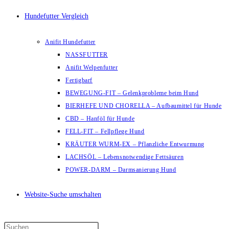
Hundefutter Vergleich
Anifit Hundefutter
NASSFUTTER
Anifit Welpenfutter
Fertigbarf
BEWEGUNG-FIT – Gelenkprobleme beim Hund
BIERHEFE UND CHORELLA – Aufbaumittel für Hunde
CBD – Hanföl für Hunde
FELL-FIT – Fellpflege Hund
KRÄUTER WURM-EX – Pflanzliche Entwurmung
LACHSÖL – Lebensnotwendige Fettsäuren
POWER-DARM – Darmsanierung Hund
Website-Suche umschalten