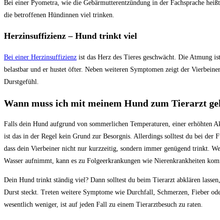
Bei einer Pyometra, wie die Gebärmutterentzündung in der Fachsprache heiß
die betroffenen Hündinnen viel trinken.
Herzinsuffizienz – Hund trinkt viel
Bei einer Herzinsuffizienz
ist das Herz des Tieres geschwächt. Die Atmung ist
belastbar und er hustet öfter. Neben weiteren Symptomen zeigt der Vierbeiner 
Durstgefühl.
Wann muss ich mit meinem Hund zum Tierarzt ge
Falls dein Hund aufgrund von sommerlichen Temperaturen, einer erhöhten Akt
ist das in der Regel kein Grund zur Besorgnis. Allerdings solltest du bei der 
dass dein Vierbeiner nicht nur kurzzeitig, sondern immer genügend trinkt. W
Wasser aufnimmt, kann es zu Folgeerkrankungen wie Nierenkrankheiten ko
Dein Hund trinkt ständig viel? Dann solltest du beim Tierarzt abklären lasse
Durst steckt. Treten weitere Symptome wie Durchfall, Schmerzen, Fieber ode
wesentlich weniger, ist auf jeden Fall zu einem Tierarztbesuch zu raten.