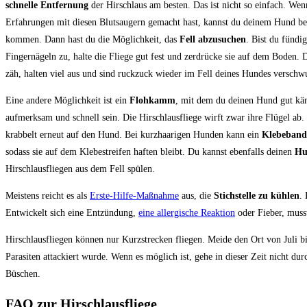
schnelle Entfernung
der Hirschlaus am besten. Das ist nicht so einfach. Wen
Erfahrungen mit diesen Blutsaugern gemacht hast, kannst du deinem Hund bei
kommen. Dann hast du die Möglichkeit, das
Fell abzusuchen
. Bist du fündi
Fingernägeln zu, halte die Fliege gut fest und zerdrücke sie auf dem Boden. Da
zäh, halten viel aus und sind ruckzuck wieder im Fell deines Hundes verschw
Eine andere Möglichkeit ist ein
Flohkamm
, mit dem du deinen Hund gut kä
aufmerksam und schnell sein. Die Hirschlausfliege wirft zwar ihre Flügel ab. 
krabbelt erneut auf den Hund. Bei kurzhaarigen Hunden kann ein
Klebeban
sodass sie auf dem Klebestreifen haften bleibt. Du kannst ebenfalls deinen
Hu
Hirschlausfliegen aus dem Fell spülen.
Meistens reicht es als
Erste-Hilfe-Maßnahme
aus, die
Stichstelle zu kühlen
.
Entwickelt sich eine Entzündung,
eine allergische Reaktion
oder Fieber, muss
Hirschlausfliegen können nur Kurzstrecken fliegen. Meide den Ort von Juli 
Parasiten attackiert wurde. Wenn es möglich ist, gehe in dieser Zeit nicht du
Büschen.
FAQ zur Hirschlausfliege