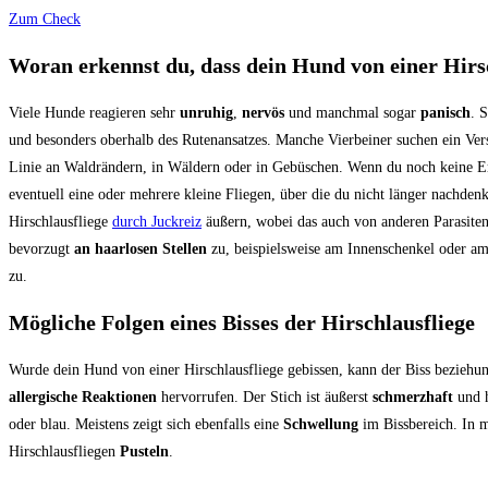
Zum Check
Woran erkennst du, dass dein Hund von einer Hirs
Viele Hunde reagieren sehr
unruhig
,
nervös
und manchmal sogar
panisch
. 
und besonders oberhalb des Rutenansatzes. Manche Vierbeiner suchen ein Verst
Linie an Waldrändern, in Wäldern oder in Gebüschen. Wenn du noch keine Er
eventuell eine oder mehrere kleine Fliegen, über die du nicht länger nachdenks
Hirschlausfliege
durch Juckreiz
äußern, wobei das auch von anderen Parasiten
bevorzugt
an haarlosen Stellen
zu, beispielsweise am Innenschenkel oder am
zu.
Mögliche Folgen eines Bisses der Hirschlausfliege
Wurde dein Hund von einer Hirschlausfliege gebissen, kann der Biss beziehu
allergische Reaktionen
hervorrufen. Der Stich ist äußerst
schmerzhaft
und h
oder blau. Meistens zeigt sich ebenfalls eine
Schwellung
im Bissbereich. In m
Hirschlausfliegen
Pusteln
.