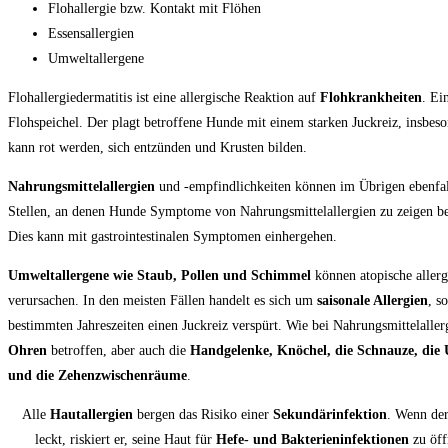
Flohallergie bzw. Kontakt mit Flöhen
Essensallergien
Umweltallergene
Flohallergiedermatitis ist eine allergische Reaktion auf
Flohkrankheiten
. Ei
Flohspeichel. Der plagt betroffene Hunde mit einem starken Juckreiz, insbes
kann rot werden, sich entzünden und Krusten bilden.
Nahrungsmittelallergien
und -empfindlichkeiten können im Übrigen ebenfall
Stellen, an denen Hunde Symptome von Nahrungsmittelallergien zu zeigen be
Dies kann mit gastrointestinalen Symptomen einhergehen.
Umweltallergene wie Staub, Pollen und Schimmel
können atopische allerg
verursachen. In den meisten Fällen handelt es sich um
saisonale Allergien
, s
bestimmten Jahreszeiten einen Juckreiz verspürt. Wie bei Nahrungsmittelaller
Ohren
betroffen, aber auch die
Handgelenke, Knöchel, die Schnauze, die 
und die Zehenzwischenräume
.
Alle
Hautallergien
bergen das Risiko einer
Sekundärinfektion
. Wenn der
leckt, riskiert er, seine Haut für
Hefe- und Bakterieninfektionen
zu öff