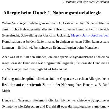
Probleme erst gar nicht entstehe
Allergie beim Hund: 1. Nahrungsmittelallergie
Wahre Nahrungsmittelallergien sind laut AKC-Veterinärchef Dr. Jerry Klein 
denkt. Echte Nahrungsmittelallergien führen zu einer Immunantwort, die si
(Nesselsucht, Schwellung des Gesichts, Juckreiz),
Magen-Darm-Beschwerden
Kombination aus beidem äußern kann. In einigen seltenen Fällen kann es zu 
kommen – ähnlich wie bei schweren Erdnussallergien beim Menschen.
Aber was ist mit all den Hunden, die eine spezielle
hypoallergene Diät
einha
sagen, dass ihr Hund eine Nahrungsmittelallergie hat, ist, dass ihr Hund eine
als Nahrungsmittelunverträglichkeit bekannt ist.
Nahrungsmittelempfindlichkeiten sind im Gegensatz zu echten Allergien kei
Reaktion auf eine störende Zutat in der Nahrung
ihres Hundes, z. B. Rind
Milch.
Hunde mit Nahrungsmittelempfindlichkeit können verschiedene Symptome aufw
Symptome wie
Erbrechen
und
Durchfall
oder dermatologische Symptome 