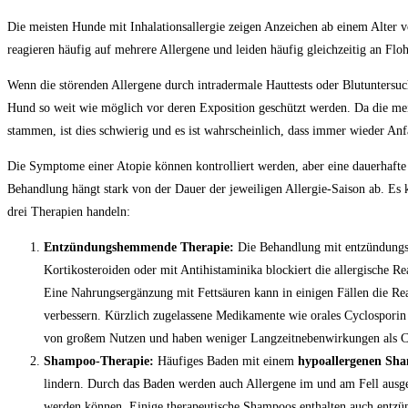
Die meisten Hunde mit Inhalationsallergie zeigen Anzeichen ab einem Alter v
reagieren häufig auf mehrere Allergene und leiden häufig gleichzeitig an Floh
Wenn die störenden Allergene durch intradermale Hauttests oder Blutuntersuch
Hund so weit wie möglich vor deren Exposition geschützt werden. Da die mei
stammen, ist dies schwierig und es ist wahrscheinlich, dass immer wieder Anfä
Die Symptome einer Atopie können kontrolliert werden, aber eine dauerhafte
Behandlung hängt stark von der Dauer der jeweiligen Allergie-Saison ab. Es
drei Therapien handeln:
Entzündungshemmende Therapie:
Die Behandlung mit entzündung
Kortikosteroiden oder mit Antihistaminika blockiert die allergische Re
Eine Nahrungsergänzung mit Fettsäuren kann in einigen Fällen die Rea
verbessern. Kürzlich zugelassene Medikamente wie orales Cyclosporin
von großem Nutzen und haben weniger Langzeitnebenwirkungen als Co
Shampoo-Therapie:
Häufiges Baden mit einem
hypoallergenen Sh
lindern. Durch das Baden werden auch Allergene im und am Fell ausg
werden können. Einige therapeutische Shampoos enthalten auch entzü