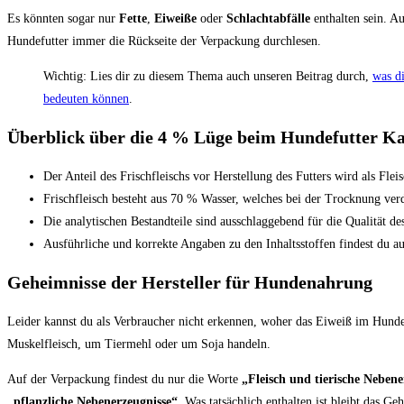
Es könnten sogar nur
Fette
,
Eiweiße
oder
Schlachtabfälle
enthalten sein. A
Hundefutter immer die Rückseite der Verpackung durchlesen.
Wichtig: Lies dir zu diesem Thema auch unseren Beitrag durch,
was di
bedeuten können
.
Überblick über die 4 % Lüge beim Hundefutter K
Der Anteil des Frischfleischs vor Herstellung des Futters wird als Fleis
Frischfleisch besteht aus 70 % Wasser, welches bei der Trocknung verd
Die analytischen Bestandteile sind ausschlaggebend für die Qualität des
Ausführliche und korrekte Angaben zu den Inhaltsstoffen findest du au
Geheimnisse der Hersteller für Hundenahrung
Leider kannst du als Verbraucher nicht erkennen, woher das Eiweiß im Hund
Muskelfleisch, um Tiermehl oder um Soja handeln.
Auf der Verpackung findest du nur die Worte
„Fleisch und tierische Nebene
„pflanzliche Nebenerzeugnisse“
. Was tatsächlich enthalten ist bleibt das Ge