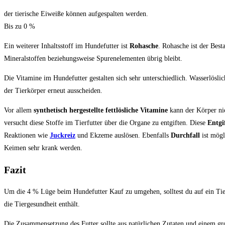
der tierische Eiweiße können aufgespalten werden.
Bis zu
0
%
Ein weiterer Inhaltsstoff im Hundefutter ist
Rohasche
. Rohasche ist der Best
Mineralstoffen beziehungsweise Spurenelementen übrig bleibt.
Die Vitamine im Hundefutter gestalten sich sehr unterschiedlich. Wasserlösl
der Tierkörper erneut ausscheiden.
Vor allem
synthetisch hergestellte fettlösliche Vitamine
kann der Körper ni
versucht diese Stoffe im Tierfutter über die Organe zu entgiften. Diese
Entgi
Reaktionen wie
Juckreiz
und Ekzeme auslösen. Ebenfalls
Durchfall
ist mögl
Keimen sehr krank werden.
Fazit
Um die 4 % Lüge beim Hundefutter Kauf zu umgehen, solltest du auf ein Tier
die Tiergesundheit enthält.
Die Zusammensetzung des Futter sollte aus natürlichen Zutaten und einem gro