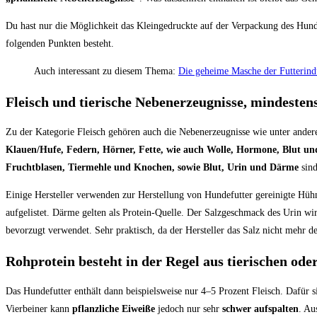
Du hast nur die Möglichkeit das Kleingedruckte auf der Verpackung des Hund
folgenden Punkten besteht.
Auch interessant zu diesem Thema:
Die geheime Masche der Futterind
Fleisch und tierische Nebenerzeugnisse, mindesten
Zu der Kategorie Fleisch gehören auch die Nebenerzeugnisse wie unter ande
Klauen/Hufe, Federn, Hörner, Fette, wie auch Wolle, Hormone, Blut un
Fruchtblasen, Tiermehle und Knochen, sowie Blut, Urin und Därme
sind
Einige Hersteller verwenden zur Herstellung von Hundefutter gereinigte Hü
aufgelistet. Därme gelten als Protein-Quelle. Der Salzgeschmack des Urin wi
bevorzugt verwendet. Sehr praktisch, da der Hersteller das Salz nicht mehr d
Rohprotein besteht in der Regel aus tierischen ode
Das Hundefutter enthält dann beispielsweise nur 4–5 Prozent Fleisch. Dafür s
Vierbeiner kann
pflanzliche Eiweiße
jedoch nur sehr
schwer aufspalten
. Au