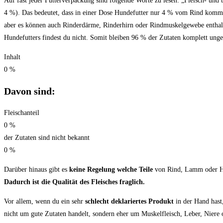
Auf fast jeder Futterverpackung sind folgende Worte zu lesen: „Fleisch- und
4 %). Das bedeutet, dass in einer Dose Hundefutter nur 4 % vom Rind kommen
aber es können auch Rinderdärme, Rinderhirn oder Rindmuskelgewebe enthalt
Hundefutters findest du nicht. Somit bleiben 96 % der Zutaten komplett unge
Inhalt
0
%
Davon sind:
Fleischanteil
0
%
der Zutaten sind nicht bekannt
0
%
Darüber hinaus gibt es
keine Regelung welche Teile
von Rind, Lamm oder Hu
Dadurch ist die Qualität des Fleisches fraglich.
Vor allem, wenn du ein sehr
schlecht deklariertes Produkt
in der Hand hast,
nicht um gute Zutaten handelt, sondern eher um Muskelfleisch, Leber, Niere 