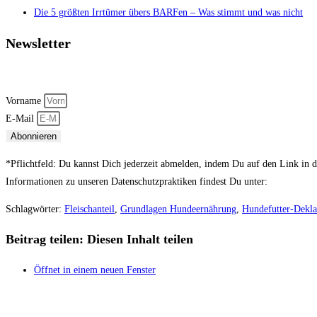
Die 5 größten Irrtümer übers BARFen – Was stimmt und was nicht
Newsletter
Jetzt abonnieren und keine
Neuigkeiten
und
exklusiven
Vorname
E-Mail
Abonnieren
*Pflichtfeld: Du kannst Dich jederzeit abmelden, indem Du auf den Link in de
Informationen zu unseren Datenschutzpraktiken findest Du unter:
Datenschut
Schlagwörter
:
Fleischanteil
,
Grundlagen Hundeernährung
,
Hundefutter-Dekla
Beitrag teilen:
Diesen Inhalt teilen
Öffnet in einem neuen Fenster