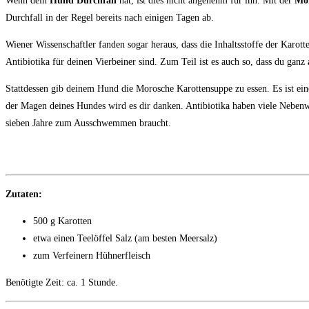
Wenn dein
Hund Durchfall
hat, ist dies nicht angenehm für ihn. Mit der
Mor
Durchfall in der Regel bereits nach einigen Tagen ab.
Wiener Wissenschaftler fanden sogar heraus, dass die Inhaltsstoffe der Karot
Antibiotika für deinen Vierbeiner sind. Zum Teil ist es auch so, dass du ganz
Stattdessen gib deinem Hund die Morosche Karottensuppe zu essen. Es ist ei
der Magen deines Hundes wird es dir danken. Antibiotika haben viele Nebenwi
sieben Jahre zum Ausschwemmen braucht.
Morosche Karottensuppe 
Zutaten:
500 g Karotten
etwa einen Teelöffel Salz (am besten Meersalz)
zum Verfeinern Hühnerfleisch
Benötigte Zeit: ca. 1 Stunde.