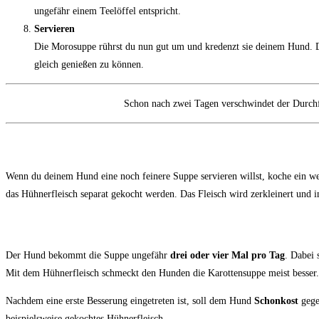
ungefähr einem Teelöffel entspricht.
Servieren
Die Morosuppe rührst du nun gut um und kredenzt sie deinem Hund. De
gleich genießen zu können.
Schon nach zwei Tagen verschwindet der Durchfa
Moro Karottensuppe mit Hühne
Wenn du deinem Hund eine noch feinere Suppe servieren willst, koche ein we
das Hühnerfleisch separat gekocht werden. Das Fleisch wird zerkleinert und 
Morosche Karottensuppe: Do
Der Hund bekommt die Suppe ungefähr
drei oder vier Mal pro Tag
. Dabei 
Mit dem Hühnerfleisch schmeckt den Hunden die Karottensuppe meist besser.
Nachdem eine erste Besserung eingetreten ist, soll dem Hund
Schonkost
gege
beispielsweise gekochtes Hühnerfleisch.