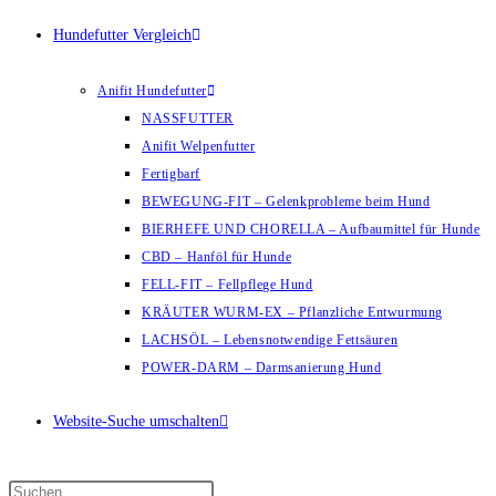
Hundefutter Vergleich
Anifit Hundefutter
NASSFUTTER
Anifit Welpenfutter
Fertigbarf
BEWEGUNG-FIT – Gelenkprobleme beim Hund
BIERHEFE UND CHORELLA – Aufbaumittel für Hunde
CBD – Hanföl für Hunde
FELL-FIT – Fellpflege Hund
KRÄUTER WURM-EX – Pflanzliche Entwurmung
LACHSÖL – Lebensnotwendige Fettsäuren
POWER-DARM – Darmsanierung Hund
Website-Suche umschalten