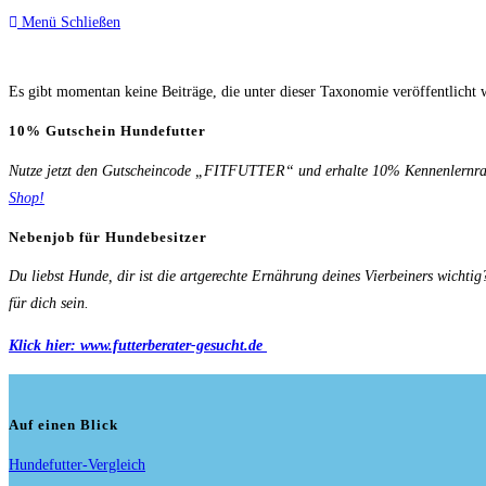
Menü
Schließen
umschalten
Es gibt momentan keine Beiträge, die unter dieser Taxonomie veröffentlicht 
10% Gutschein Hundefutter
Nutze jetzt den Gutscheincode „FITFUTTER“ und erhalte 10% Kennenlernrab
Shop!
Nebenjob für Hundebesitzer
Du liebst Hunde, dir ist die artgerechte Ernährung deines Vierbeiners wichti
für dich sein.
Klick hier: www.futterberater-gesucht.de
Auf einen Blick
Hundefutter-Vergleich