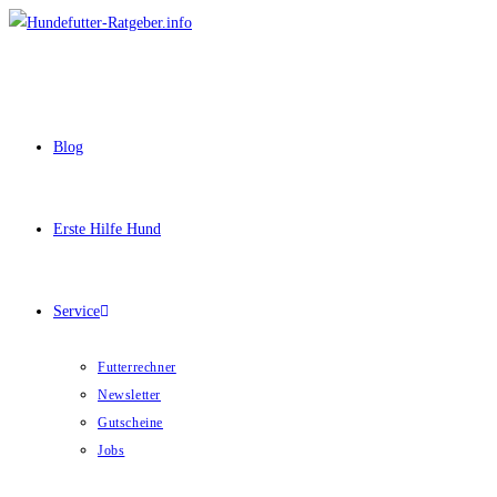
Zum
Inhalt
springen
Blog
Erste Hilfe Hund
Service
Futterrechner
Newsletter
Gutscheine
Jobs