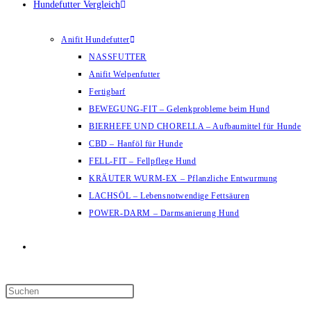
Hundefutter Vergleich
Anifit Hundefutter
NASSFUTTER
Anifit Welpenfutter
Fertigbarf
BEWEGUNG-FIT – Gelenkprobleme beim Hund
BIERHEFE UND CHORELLA – Aufbaumittel für Hunde
CBD – Hanföl für Hunde
FELL-FIT – Fellpflege Hund
KRÄUTER WURM-EX – Pflanzliche Entwurmung
LACHSÖL – Lebensnotwendige Fettsäuren
POWER-DARM – Darmsanierung Hund
Website-
Suche