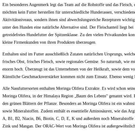
Ein besonderes Augenmerk legt das Team auf die Rohstoffe und das Fleisch, da
möchten kein Futter herstellen für unterschiedliche Hunderassen, verschieden
Aktivitätsniveaus, sondern ihnen sind abwechslungsreiche Rezepturen wichtig
unter den Hunden eine natürliche Alternative sind. Der Fleischanteil liegt be
getreidefreies Hundefutter der Spitzenklasse. Zu den vielen Privatkunden ko
kleine Firmenkunden von ihren Produkten überzeugen.
Enthalten sind im Futter ausschließlich Zutaten natürlichen Ursprungs, welch
frisches Obst, frisches Fleisch, sowie regionales Gemüse. So naturnah, wie mö
enorm hoch. Überzeugt ist das Unternehmen von der Heilkraft, sowie dem vo
Künstliche Geschmacksverstärker kommen nicht zum Einsatz. Ebenso wenig k
Alle Nassfuttersorten enthalten Moringa Olifera Extrakte. Es wird schon se
Moringa Olifera, in der Himalaya Region „Baum des Lebens“ genannt wird. H
den grünen Blättern der Pflanze. Besonders an Moringa Olifera ist ein wahns
sowie Mineralstoffen. Zudem enthält es essentielle Aminosäuren, wie das A
A, B1, B2, Niacin, B6, Biotin, C, D, E, K und außerdem noch Mineralstoffe
Zink und Mangan. Der ORAC-Wert von Moringa Olifera ist außergewöhnlich