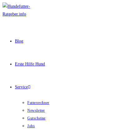
Zum
Inhalt
springen
Blog
Erste Hilfe Hund
Service
Futterrechner
Newsletter
Gutscheine
Jobs