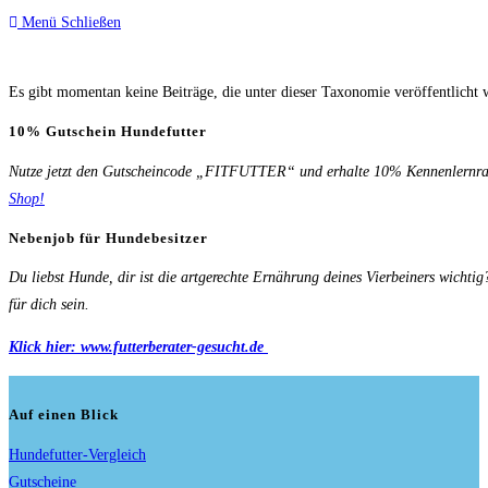
Menü
Schließen
umschalten
Es gibt momentan keine Beiträge, die unter dieser Taxonomie veröffentlicht 
10% Gutschein Hundefutter
Nutze jetzt den Gutscheincode „FITFUTTER“ und erhalte 10% Kennenlernrab
Shop!
Nebenjob für Hundebesitzer
Du liebst Hunde, dir ist die artgerechte Ernährung deines Vierbeiners wichti
für dich sein.
Klick hier: www.futterberater-gesucht.de
Auf einen Blick
Hundefutter-Vergleich
Gutscheine