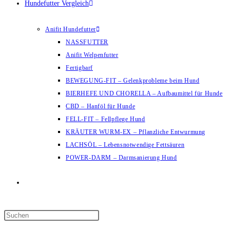
Hundefutter Vergleich
Anifit Hundefutter
NASSFUTTER
Anifit Welpenfutter
Fertigbarf
BEWEGUNG-FIT – Gelenkprobleme beim Hund
BIERHEFE UND CHORELLA – Aufbaumittel für Hunde
CBD – Hanföl für Hunde
FELL-FIT – Fellpflege Hund
KRÄUTER WURM-EX – Pflanzliche Entwurmung
LACHSÖL – Lebensnotwendige Fettsäuren
POWER-DARM – Darmsanierung Hund
Website-
Suche