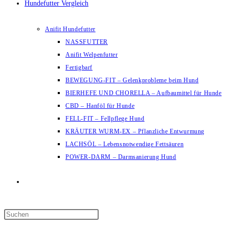
Hundefutter Vergleich
Anifit Hundefutter
NASSFUTTER
Anifit Welpenfutter
Fertigbarf
BEWEGUNG-FIT – Gelenkprobleme beim Hund
BIERHEFE UND CHORELLA – Aufbaumittel für Hunde
CBD – Hanföl für Hunde
FELL-FIT – Fellpflege Hund
KRÄUTER WURM-EX – Pflanzliche Entwurmung
LACHSÖL – Lebensnotwendige Fettsäuren
POWER-DARM – Darmsanierung Hund
Website-
Suche