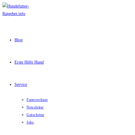
Zum
Inhalt
springen
Blog
Erste Hilfe Hund
Service
Futterrechner
Newsletter
Gutscheine
Jobs